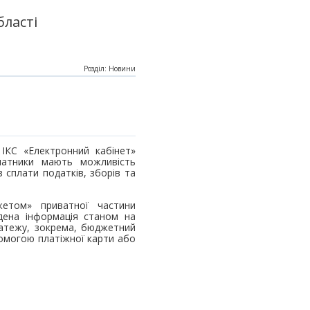
бласті
Розділ: Новини
 ІКС «Електронний кабінет»
латники мають можливість
 сплати податків, зборів та
етом» приватної частини
едена інформація станом на
атежу, зокрема, бюджетний
помогою платіжної карти або