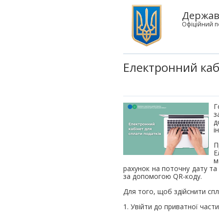
Державн
Офіційний п
Електронний каб
Г
з
д
і
П
Е
м
рахунок на поточну дату та
за допомогою QR-коду.
Для того, щоб здійснити спл
1. Увійти до приватної част