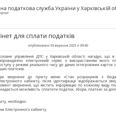
а податкова служба України у Харківській о
ортал
інет для сплати податків
опубліковано 03 вересня 2025 о 09:40
оловне управління ДПС у Харківській області нагадує, що в
апроваджено електронний сервіс з використанням якого п
оступу у режимі реального часу до даних інтегрованих карток із
нших платежів.
ри зверненні до пункту меню «Стан розрахунків з бюдж
лектронного кабінету, після ідентифікації відображається зв
омент звернення, що містить інформацію по кожному виду пл
 надається можливість сплатити податки, збори, платежі за до
ату, необхідно:
ини Електронного кабінету.