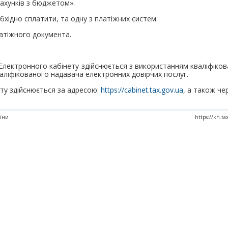
ахунків з бюджетом».
бхідно сплатити, та одну з платіжних систем.
атіжного документа.
 Електронного кабінету здійснюється з використанням кваліфіков
аліфікованого надавача електронних довірчих послуг.
ету здійснюється за адресою:
https://cabinet.tax.gov.ua
, а також че
аїни
https://kh.t