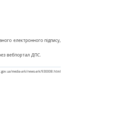
аного електронного підпису,
рез вебпортал ДПС.
ax.gov.ua/media-ark/news-ark/930008.html