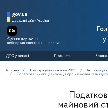
Перейти до основного вмісту
Головна сторінка Державної п
gov.ua
Державні сайти України
Го
у
Єдиний державний
вебпортал електронних послуг
ДПС у регіоні
Діяльність
Законо
Головна
Деклараційна кампанія 2025
Інформаційн
Податкова знижка: декларація про майновий стан і до
Податков
майновий ст