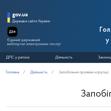
Перейти до основного вмісту
Головна сторінка Державної п
gov.ua
Державні сайти України
Го
у
Єдиний державний
вебпортал електронних послуг
ДПС у регіоні
Діяльність
Законо
Головна
Діяльність
Запобігання проявам корупції
Запобі