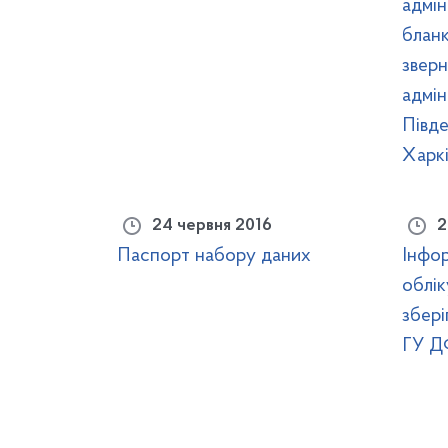
адмін
бланк
звер
адмін
Півд
Харкі
24 червня 2016
2
Паспорт набору даних
Інфо
облік
збер
ГУ ДФ