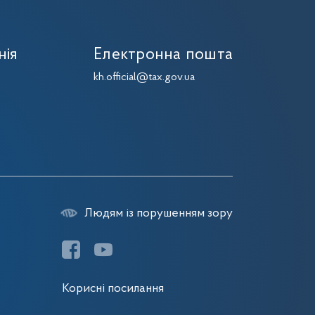
нія
Електронна пошта
7
kh.official@tax.gov.ua
7
Людям із порушенням зору
Корисні посилання