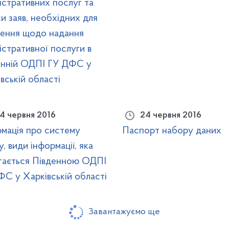
істративних послуг та
и заяв, необхідних для
нення щодо надання
істративної послуги в
енній ОДПІ ГУ ДФС у
вській області
4 червня 2016
24 червня 2016
рмація про систему
Паспорт набору даних
у, види інформації, яка
ігається Південною ОДПІ
С у Харківській області
Завантажуємо ще