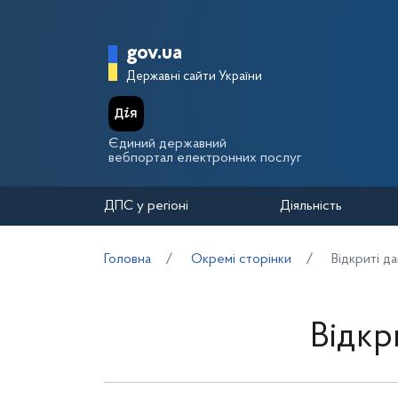
Перейти до основного вмісту
Головна сторінка Держа
gov.ua
Державні сайти України
Єдиний державний
вебпортал електронних послуг
ДПС у регіоні
Діяльність
Головна
Окремі сторінки
Відкриті да
Відкр