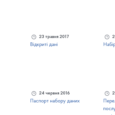
23 травня 2017
2
Відкриті дані
Набі
24 червня 2016
2
Паспорт набору даних
Перел
послу