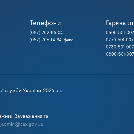
Телефони
Гаряча лі
(057) 702-86-04
0500-501-00
(057) 706-14-84
, факс
0770-501-007
0730-501-007
0800-501-00
ї служби України. 2026 рік
жимі. Зауваження та
admin@tax.gov.ua