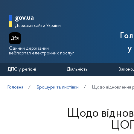
Перейти до основного вмісту
Головна сторінка Державної п
gov.ua
Державні сайти України
Го
у
Єдиний державний
вебпортал електронних послуг
ДПС у регіоні
Діяльність
Законо
Головна
Брошури та листівки
Щодо відновлення 
Щодо віднов
ЦОП