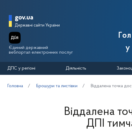
Перейти до основного вмісту
Головна сторінка Державної п
gov.ua
Державні сайти України
Го
у
Єдиний державний
вебпортал електронних послуг
ДПС у регіоні
Діяльність
Законо
Головна
Брошури та листівки
Віддалена точка до
Віддалена то
ДПІ тимч