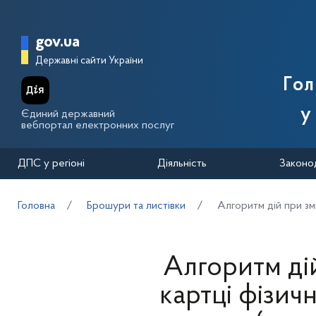
Перейти до основного вмісту
Головна сторінка Державної п
gov.ua
Державні сайти України
Го
у
Єдиний державний
вебпортал електронних послуг
ДПС у регіоні
Діяльність
Законо
Головна
Брошури та листівки
Алгоритм дій при змі
Алгоритм дій
картці фізич