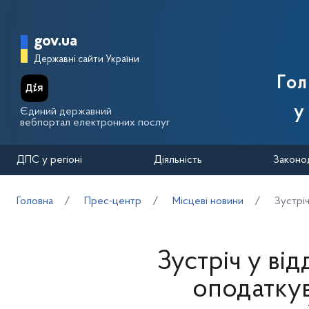
Перейти до основного вмісту
Головна сторінка Державної п
gov.ua
Державні сайти України
Го
у
Єдиний державний
вебпортал електронних послуг
ДПС у регіоні
Діяльність
Законо
Головна
Прес-центр
Місцеві новини
Зустріч
Зустріч у від
оподаткув