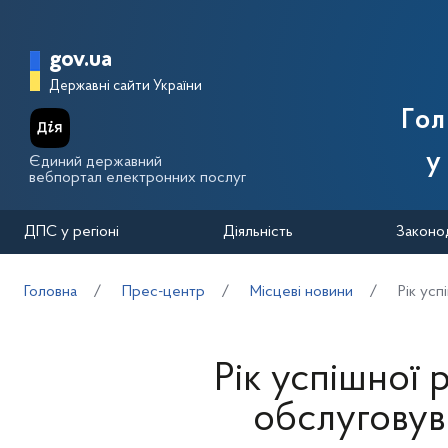
Перейти до основного вмісту
Головна сторінка Державної п
gov.ua
Державні сайти України
Го
у
Єдиний державний
вебпортал електронних послуг
ДПС у регіоні
Діяльність
Законо
Головна
Прес-центр
Місцеві новини
Рік ус
Рік успішної
обслуговув