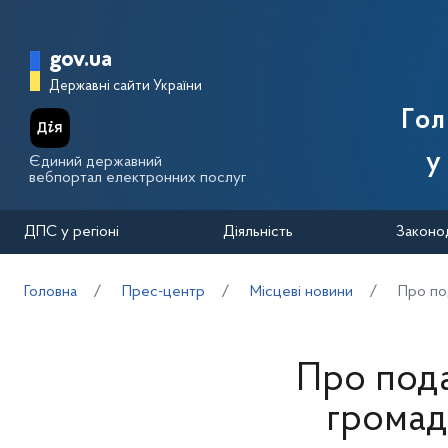
Перейти до основного вмісту
Головна сторінка Державної п
gov.ua
Державні сайти України
Го
у
Єдиний державний
вебпортал електронних послуг
ДПС у регіоні
Діяльність
Законо
Головна
Прес-центр
Місцеві новини
Про по
Про пода
громад