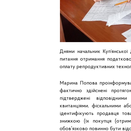
Днями начальник Куп’янської
питання отримання податкової
оплату репродуктивних технол
Марина Попова проінформувал
фактично здійснені протяг
підтверджені відповідним
квитанціями, фіскальними а
ідентифікують продавця това
знижкою (їх покупця (отрим
обовʼязково повинно бути відоб