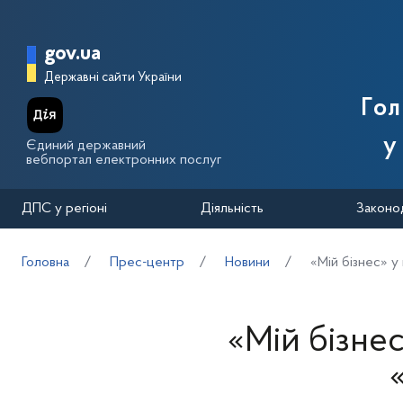
Перейти до основного вмісту
Головна сторінка Державної п
gov.ua
Державні сайти України
Го
у
Єдиний державний
вебпортал електронних послуг
ДПС у регіоні
Діяльність
Законо
Головна
Прес-центр
Новини
«Мій бізнес» 
«Мій бізне