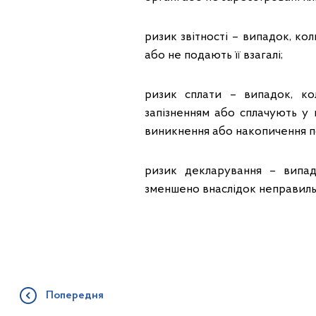
ризик звітності – випадок, ко
або не подають її взагалі;
ризик сплати – випадок, ко
запізненням або сплачують у 
виникнення або накопичення п
ризик декларування – випа
зменшено внаслідок неправильн
Попередня