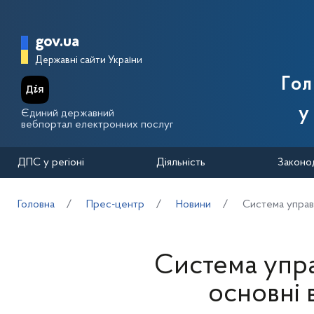
Перейти до основного вмісту
Головна сторінка Державної п
gov.ua
Державні сайти України
Го
у
Єдиний державний
вебпортал електронних послуг
ДПС у регіоні
Діяльність
Законо
Головна
Прес-центр
Новини
Система управл
Система упра
основні 