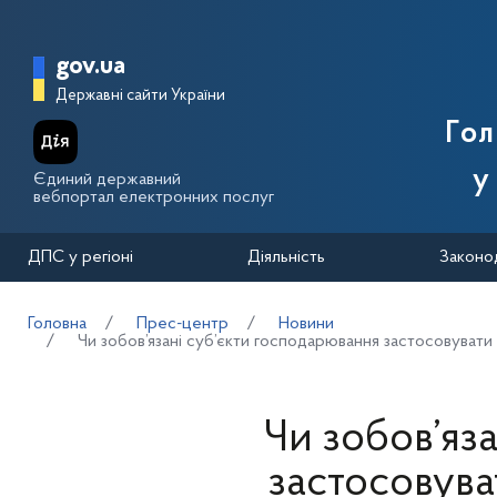
Перейти до основного вмісту
Головна сторінка Державної п
gov.ua
Державні сайти України
Го
у
Єдиний державний
вебпортал електронних послуг
ДПС у регіоні
Діяльність
Законо
Головна
Прес-центр
Новини
Чи зобов’язані суб’єкти господарювання застосовуват
Чи зобов’яз
застосовув