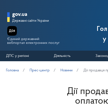
Перейти до основного вмісту
Головна сторінка Державної п
gov.ua
Державні сайти України
Го
у
Єдиний державний
вебпортал електронних послуг
ДПС у регіоні
Діяльність
Законо
Головна
Прес-центр
Новини
Дії продавця 
Дії прода
оплатою