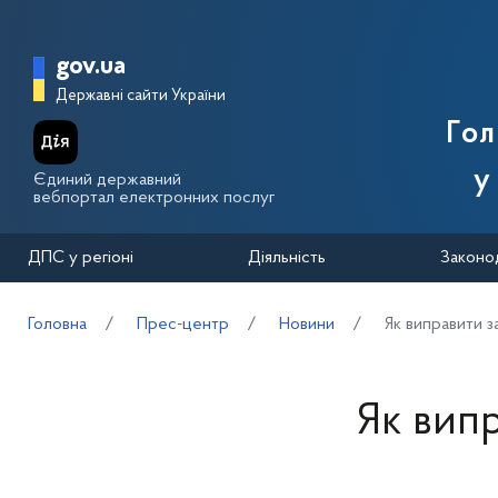
Перейти до основного вмісту
Головна сторінка Державної п
gov.ua
Державні сайти України
Го
у
Єдиний державний
вебпортал електронних послуг
ДПС у регіоні
Діяльність
Законо
Головна
Прес-центр
Новини
Як виправити 
Як вип