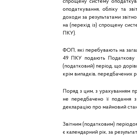
спрощену систему оподаткува
оподаткування, обліку та зв
доходи за результатами звітно
на (перехід із) спрощену систем
ПКУ).
ФОП, які перебувають на загальн
49 ПКУ подають Податкову д
(податковий) період, що дорів
крім випадків, передбачених р
Поряд з цим, з урахуванням п
не передбачено її подання 
декларацію про майновий стан
Звітним (податковим) періодом
є календарний рік, за результ