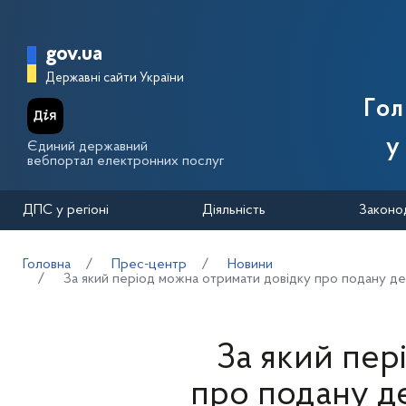
Перейти до основного вмісту
Головна сторінка Державної п
gov.ua
Державні сайти України
Го
у
Єдиний державний
вебпортал електронних послуг
ДПС у регіоні
Діяльність
Законо
Головна
Прес-центр
Новини
За який період можна отримати довідку про подану де
За який пер
про подану д