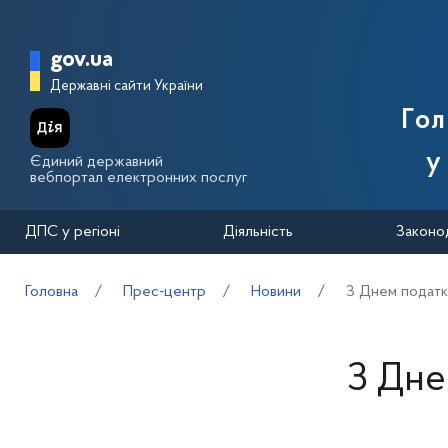
Перейти до основного вмісту
Головна сторінка Державної п
gov.ua
Державні сайти України
Го
у
Єдиний державний
вебпортал електронних послуг
ДПС у регіоні
Діяльність
Законо
Головна
Прес-центр
Новини
З Днем податкі
З Дне