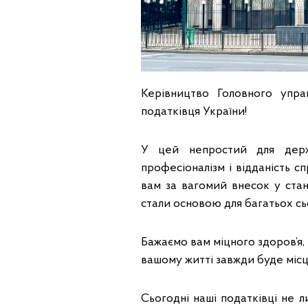
Керівництво Головного упр
податківця України!
У цей непростий для держ
професіоналізм і відданість с
вам за вагомий внесок у стано
стали основою для багатьох сьо
Бажаємо вам міцного здоров’я,
вашому житті завжди буде місце
Сьогодні наші податківці не л