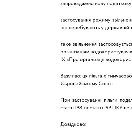
запроваджено нову податкову п
застосування режиму звільнен
що перебувають у державній та
таке звільнення застосовуєтьс
організаціям водокористувачів
ІХ «Про організації водокорист
Важливо: ця пільга є тимчасов
Європейському Союзі.
При застосуванні пільги пода
статті 198 та статті 199 ПКУ не
Довідково: