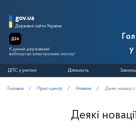
Перейти до основного вмісту
Головна сторінка Державної п
gov.ua
Державні сайти України
Го
у
Єдиний державний
вебпортал електронних послуг
ДПС у регіоні
Діяльність
Законо
Головна
Прес-центр
Новини
Деякі новації 
Деякі новаці