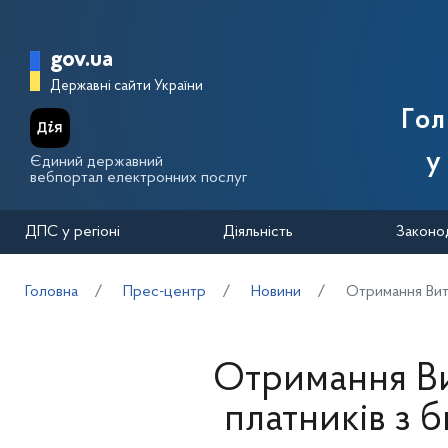
Перейти до основного вмісту
Головна сторінка Державної п
gov.ua
Державні сайти України
Го
у
Єдиний державний
вебпортал електронних послуг
ДПС у регіоні
Діяльність
Законо
Головна
Прес-центр
Новини
Отримання Вит
Отримання Ви
платників з 