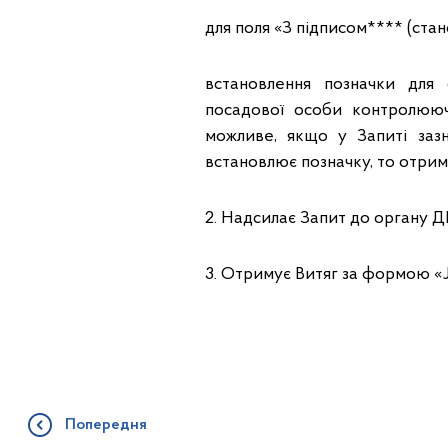
для поля «З підписом**** (стано
встановлення позначки для
посадової особи контролююч
можливе, якщо у Запиті заз
встановлює позначку, то отри
2. Надсилає Запит до органу Д
3. Отримує Витяг за формою «
Попередня