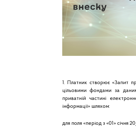
1. Платник створює «Запит п
цільовими фондами за дани
приватній частині електрон
інформації» шляхом:
для поля «період з «01» січня 2