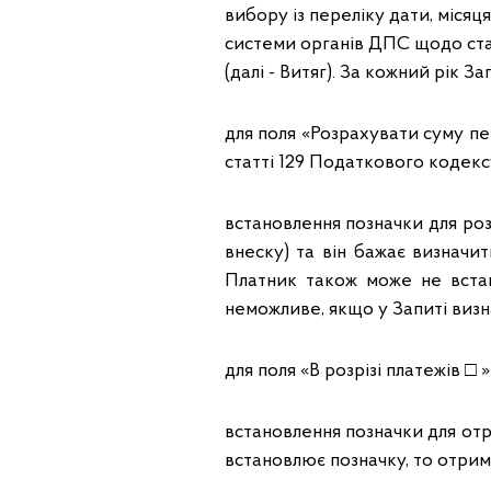
вибору із переліку дати, місяц
системи органів ДПС щодо ста
(далі - Витяг). За кожний рік З
для поля «Розрахувати суму пені
статті 129 Податкового кодексу
встановлення позначки для роз
внеску) та він бажає визначи
Платник також може не встан
неможливе, якщо у Запиті визн
для поля «В розрізі платежів □ »
встановлення позначки для отри
встановлює позначку, то отрим