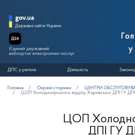
Перейти до основного вмісту
Головна сторінка Державної п
gov.ua
Державні сайти України
Го
у
Єдиний державний
вебпортал електронних послуг
ДПС у регіоні
Діяльність
Законо
Головна
Окремі сторінки
ЦЕНТРИ ОБСЛУГОВУВА
ЦОП Холодногірського відділу Харківської ДПІ ГУ ДПС
ЦОП Холодног
ДПІ ГУ Д