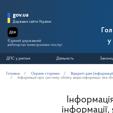
Перейти до основного вмісту
Головна сторінка Державної п
gov.ua
Державні сайти України
Го
у
Єдиний державний
вебпортал електронних послуг
ДПС у регіоні
Діяльність
Законо
Головна
Окремі сторінки
Відкриті дані (інформаці
Інформація про систему обліку, види інформації, яка 
Інформація
інформації,