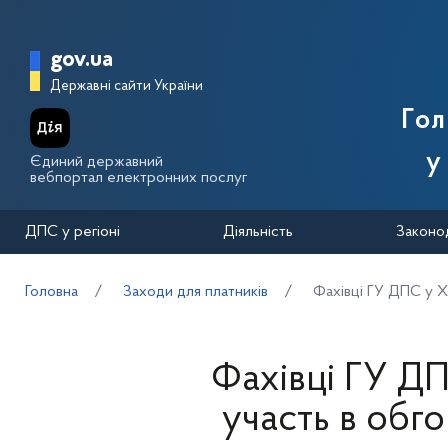
Перейти до основного вмісту
Головна сторінка Державної п
gov.ua
Державні сайти України
Го
у
Єдиний державний
вебпортал електронних послуг
ДПС у регіоні
Діяльність
Законо
Головна
Заходи для платників
Фахівці ГУ ДПС у Ха
Фахівці ГУ ДП
участь в обг