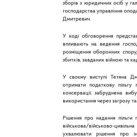
зборів з юридичних осіб у гал
господарства управління опод
Дмитревич.
У ході обговорення предста
впливають на ведення господ
розміщення оборонних споруд
збитків, завданих війною та ка
У своєму виступі Тетяна Дм
отримати податкову пільгу 
консервації, забруднена ви
використання через загрозу та
Рішення про надання пільги 
військова/військово-цивіль
ухвалювати рішення про інд