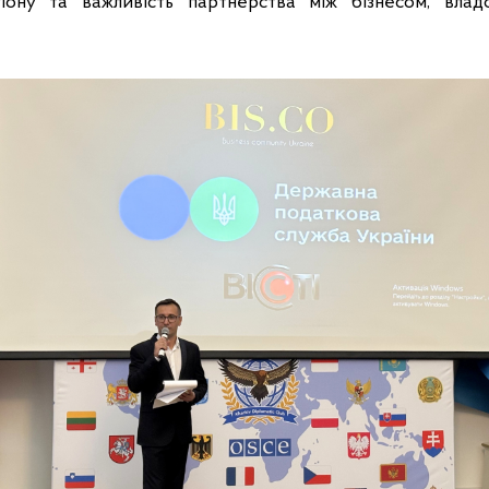
гіону та важливість партнерства між бізнесом, вла