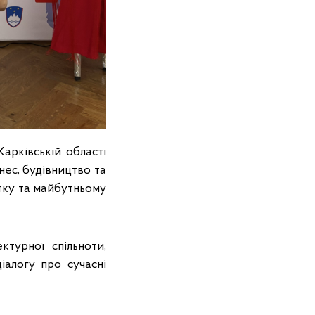
арківській області
нес, будівництво та
итку та майбутньому
ктурної спільноти,
іалогу про сучасні