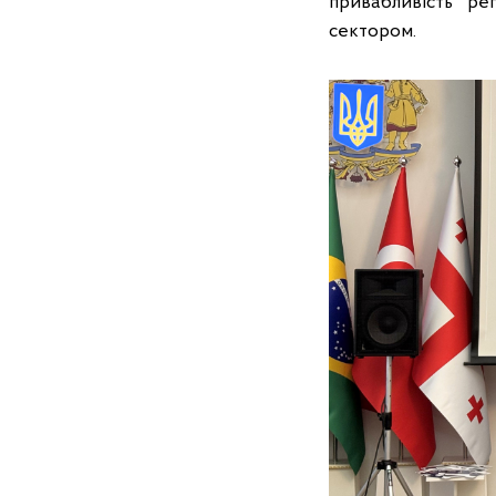
привабливість ре
сектором.