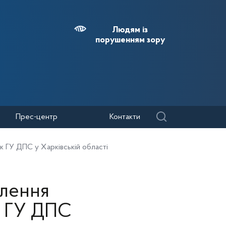
Людям із
порушенням зору
Прес-центр
Контакти
к ГУ ДПС у Харківській області
влення
к ГУ ДПС