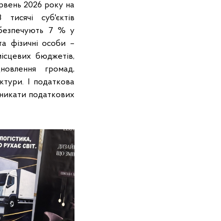
рвень 2026 року на
тисячі суб'єктів
абезпечують 7 % у
та фізичні особи –
місцевих бюджетів,
новлення громад,
ктури. І податкова
 уникати податкових