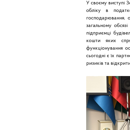
У своєму виступі 
обліку в податк
господарювання, 
загальному обсязі
підприємці будіве
кошти яких спря
функціонування ос
сьогодні є їх парт
ризиків та відкрит