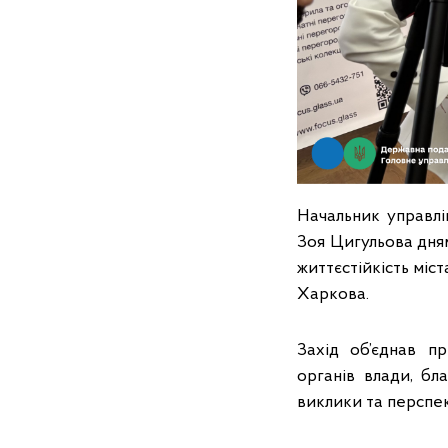
Начальник управлі
Зоя Цигульова дням
життєстійкість міс
Харкова.
Захід об’єднав пр
органів влади, бл
виклики та перспек