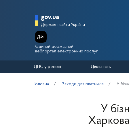
Перейти до основного вмісту
Головна сторінка Держа
gov.ua
Державні сайти України
Єдиний державний
вебпортал електронних послуг
ДПС у регіоні
Діяльність
Головна
Заходи для платників
У біз
У біз
Харкова