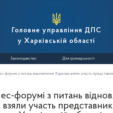
вної податкової служби України
Головне управління ДПС
у Харківській області
Законодавство
Для громадськості
нес-форумі з питань відновлення Харкова взяли участь представни
нес-форумі з питань відно
 взяли участь представни