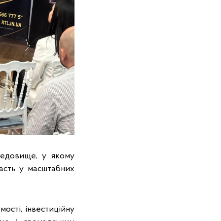
редовище, у якому
часть у масштабних
ості, інвестиційну