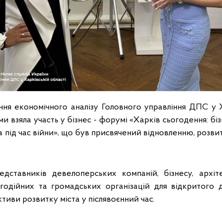
ння економічного аналізу Головного управління ДПС у Х
и взяла участь у бізнес - форумі «Харків сьогодення: біз
та під час війни», що був присвячений відновленню, розв
едставників девелоперських компаній, бізнесу, архіте
агодійних та громадських організацій для відкритого д
тиви розвитку міста у післявоєнний час.