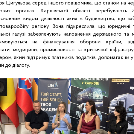
Зоя Цигульова серед іншого повідомила, що станом на че
ових органах Харківської області перебувають 3 
основним видом діяльності яких є будівництво, що з
 товарообігу регіону. Вона підкреслила, що юридичні 
льної галузі забезпечують наповнення державного та 
мовуються на фінансування оборони країни, від
віти, медицини, промисловості та критичної інфрастру
нером, який підтримує платників податків, допомагає їм
ий до діалогу.