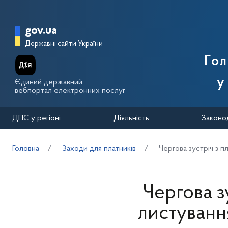
Перейти до основного вмісту
Головна сторінка Державної п
gov.ua
Державні сайти України
Го
у
Єдиний державний
вебпортал електронних послуг
ДПС у регіоні
Діяльність
Законо
Головна
Заходи для платників
Чергова зустріч з 
Чергова з
листуванн