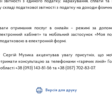
 звітності з єдиного податку; нарахування, сплати та 
у складі податкової звітності з податку на доходи фізичн
ваги отримання послуг в онлайн – режимі за допом
лектронний кабінет» та мобільний застосунок «Моя по
 податковою в електронній формі.
у Сергій Музика акцентував увагу присутніх, що мо
тримати консультацію за телефонами «гарячих ліній» Го
бласті +38 (093) 143-81-56 та +38 (057) 702-83-07.
Версія для друку