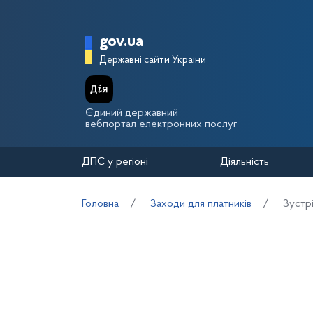
Перейти до основного вмісту
Головна сторінка Держа
gov.ua
Державні сайти України
Єдиний державний
вебпортал електронних послуг
ДПС у регіоні
Діяльність
Головна
Заходи для платників
Зустрі