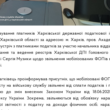
ування платників Харківської державної податкової і
Харківській області за адресою: м. Харків, пров. Акаде
зустріч з платниками податків за участю начальника відділ
вання та ведення реєстрів Харківської ДПІ Головног
ті Сергія Музики щодо звільнення мобілізованих ФОПів в
і.
датківець проінформував присутніх, що мобілізовані ФОП
ту на військову службу звільнені від сплати податків і
ідно до змін внесених Законом України від 18.06.
су України. Зокрема, звільняються від обов’язку нара
ї звітності з податку на доходи фізичних осіб; нара