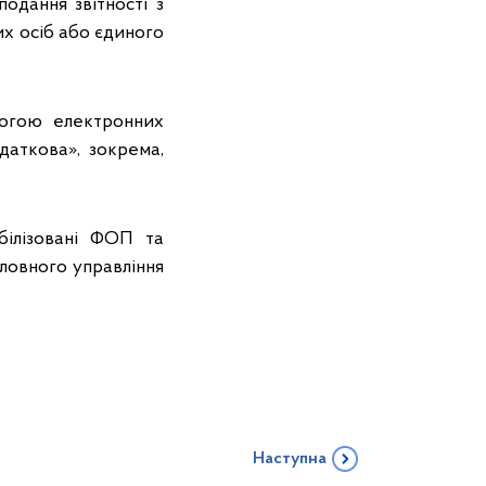
подання звітності з
их осіб або єдиного
огою електронних
даткова», зокрема,
білізовані ФОП та
ловного управління
Наступна