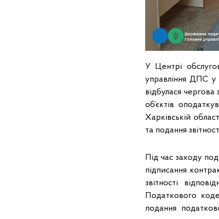
У Центрі обслугов
управління ДПС у 
відбулася чергова 
об’єктів оподатку
Харківській облас
та подання звітност
Під час заходу по
підписання контрак
звітності відпов
Податкового кодек
подання податково