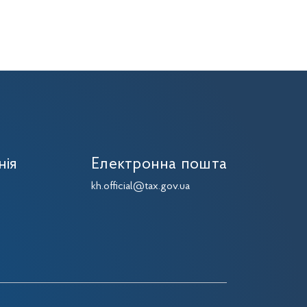
нія
Електронна пошта
7
kh.official@tax.gov.ua
7