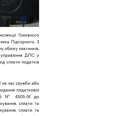
нспекції Головного
міка Підгорного, 3
у обліку платників,
о управління ДПС у
ід сплати податків
 на час служби або
 подання податкової
2025 № 4505-IX до
хування, сплати та
хування, сплати та