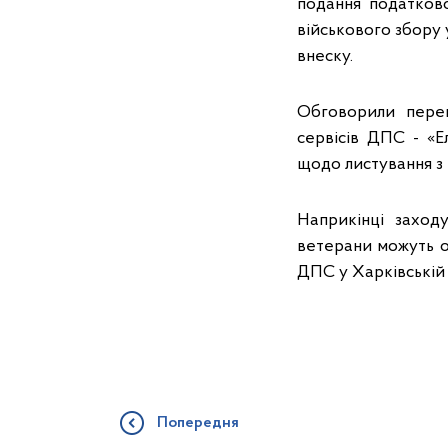
подання податкової
військового збору 
внеску.
Обговорили пере
сервісів ДПС - «Е
щодо листування з
Наприкінці заход
ветерани можуть о
ДПС у Харківській о
Попередня