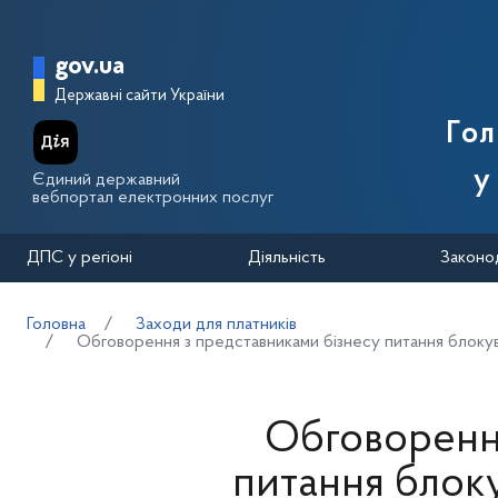
Перейти до основного вмісту
Головна сторінка Державної п
gov.ua
Державні сайти України
Го
у
Єдиний державний
вебпортал електронних послуг
ДПС у регіоні
Діяльність
Законо
Головна
Заходи для платників
Обговорення з представниками бізнесу питання блокув
Обговорення
питання блок