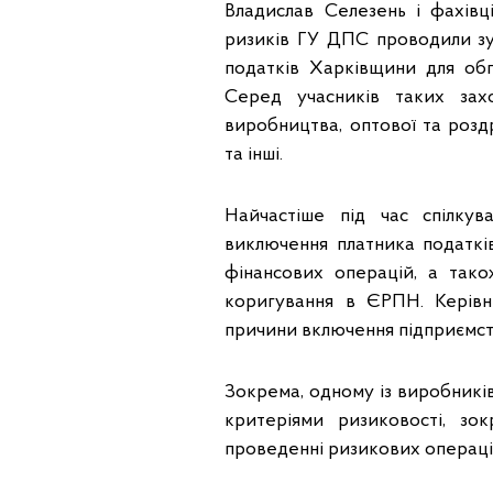
Владислав Селезень і фахівц
ризиків ГУ ДПС проводили зус
податків Харківщини для обго
Серед учасників таких захо
виробництва, оптової та роздр
та інші.
Найчастіше під час спілку
виключення платника податкі
фінансових операцій, а так
коригування в ЄРПН. Керівни
причини включення підприємств
Зокрема, одному із виробників 
критеріями ризиковості, зо
проведенні ризикових операці