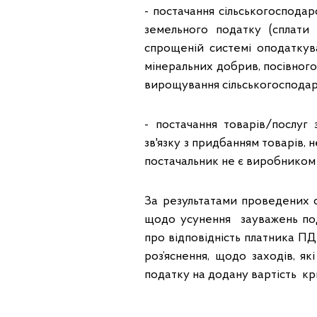
- постачання сiльськогосподарс
земельного податку (сплати
спрощенiй системi оподаткува
мiнеральних добрив, посiвного 
вирощування сiльськогосподарс
- постачання товарiв/послуг
зв'язку з придбанням товарiв, 
постачальник не є виробником 
За результатами проведених 
щодо усунення зауважень под
про відповідність платника ПД
роз’яснення, щодо заходів, я
податку на додану вартість кр