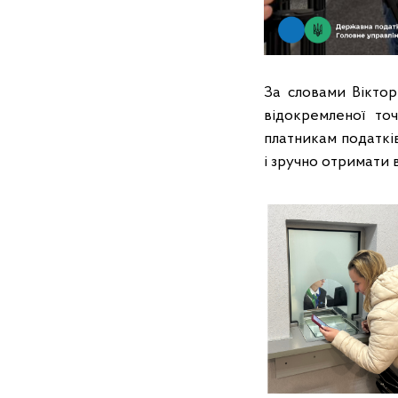
За словами Віктор
відокремленої то
платникам податків
і зручно отримати в