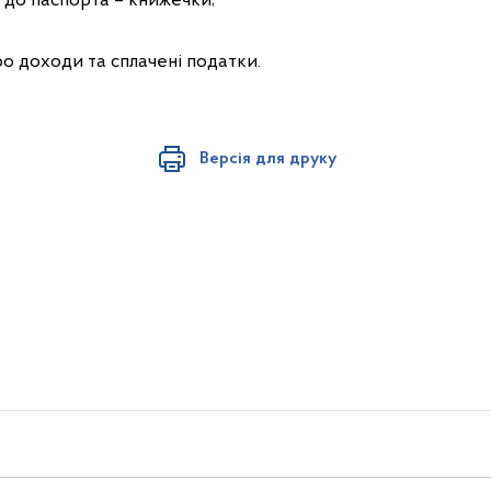
к до паспорта – книжечки;
ро доходи та сплачені податки.
Версія для друку