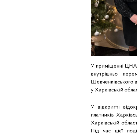
У приміщенні ЦНАП
внутрішньо пере
Шевченківського в
у Харківській облас
У відкритті відо
платників Харківс
Харківській област
Під час цієї под