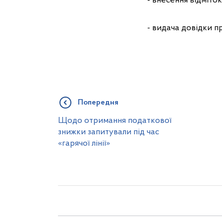
- внесення відміто
- видача довідки п
Попередня
Щодо отримання податкової
знижки запитували під час
«гарячої лінії»