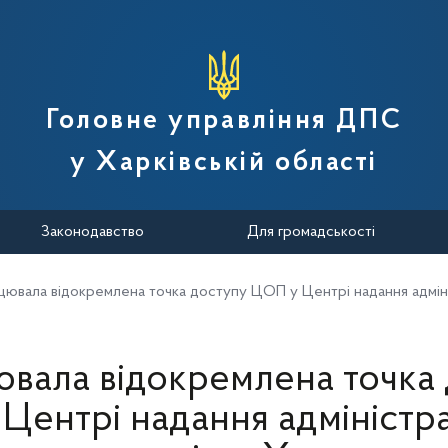
вної податкової служби України
Головне управління ДПС
у Харківській області
Законодавство
Для громадськості
цювала відокремлена точка доступу ЦОП у Центрі надання адміні
вала відокремлена точка
Центрі надання адміністр