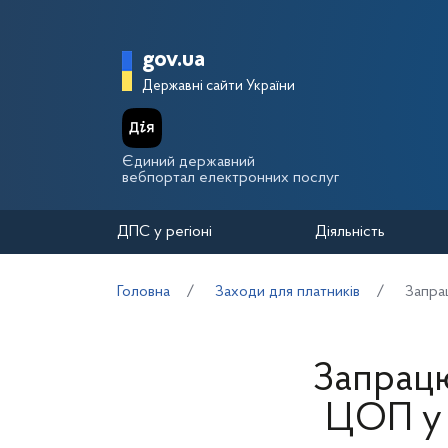
Перейти до основного вмісту
Головна сторінка Держа
gov.ua
Державні сайти України
Єдиний державний
вебпортал електронних послуг
ДПС у регіоні
Діяльність
Головна
Заходи для платників
Запра
Запрацю
ЦОП у 