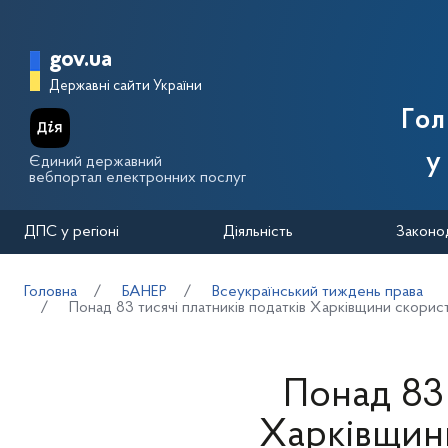
Перейти до основного вмісту
Головна сторінка Державної п
gov.ua
Державні сайти України
Го
у
Єдиний державний
вебпортал електронних послуг
ДПС у регіоні
Діяльність
Законо
Головна
БАНЕР
Всеукраїнський тиждень права
Понад 83 тисячі платників податків Харківщини скори
Понад 83 
Харківщин