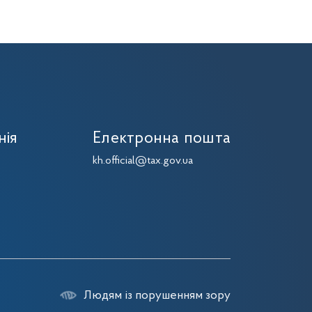
нія
Електронна пошта
7
kh.official@tax.gov.ua
7
Людям із порушенням зору