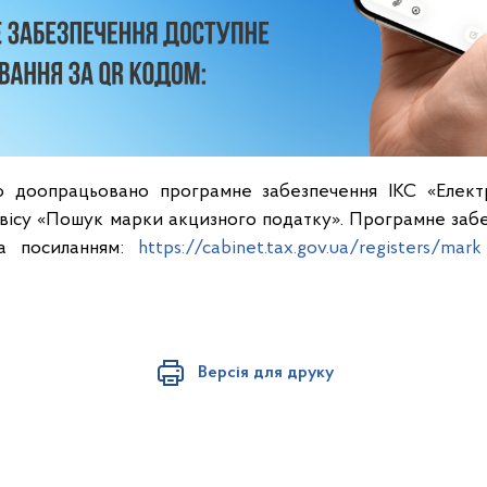
 доопрацьовано програмне забезпечення ІКС «Елект
ервісу «Пошук марки акцизного податку». Програмне заб
за посиланням:
https://cabinet.tax.gov.ua/registers/mark
Версія для друку