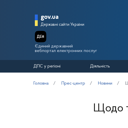
Перейти до основного вмісту
Головна сторінка Держа
gov.ua
Державні сайти України
Єдиний державний
вебпортал електронних послуг
ДПС у регіоні
Діяльність
Головна
Прес-центр
Новини
Щ
Щодо т