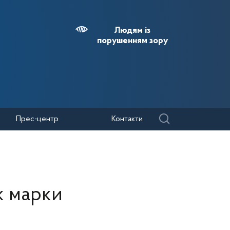
Людям із
порушенням зору
Прес-центр
Контакти
к марки