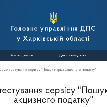
вної податкової служби України
Головне управління ДПС
у Харківській області
Законодавство
Для громадськості
одо тестування сервісу "Пошук марки акцизного податку"
естування сервісу "Пошу
акцизного податку"