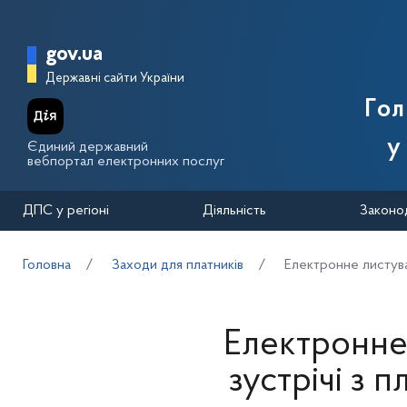
Перейти до основного вмісту
Головна сторінка Державної п
gov.ua
Державні сайти України
Го
у
Єдиний державний
вебпортал електронних послуг
ДПС у регіоні
Діяльність
Законо
Головна
Заходи для платників
Електронне листуван
Електронне
зустрічі з 