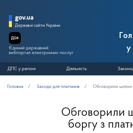
Перейти до основного вмісту
Головна сторінка Державної п
gov.ua
Державні сайти України
Го
у
Єдиний державний
вебпортал електронних послуг
ДПС у регіоні
Діяльність
Законо
Головна
Заходи для платників
Обговорили шляхи п
Обговорили ш
боргу з пла