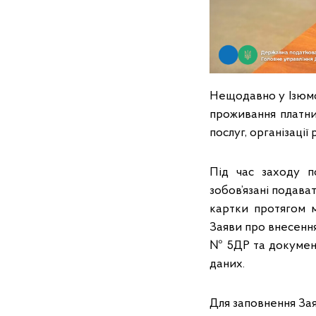
Нещодавно у Ізюмсь
проживання платни
послуг, організаці
Під час заходу п
зобов’язані подава
картки протягом м
Заяви про внесення
№ 5ДР та документ
даних.
Для заповнення За