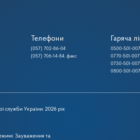
Телефони
Гаряча лі
(057) 702-86-04
0500-501-00
(057) 706-14-84
, факс
0770-501-007
0730-501-007
0800-501-00
ї служби України. 2026 рік
жимі. Зауваження та