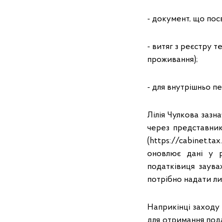
- документ, що посв
- витяг з реєстру 
проживання);
- для внутрішньо п
Лілія Чулкова заз
через представник
(https://cabinet.t
оновлює дані у р
податківиця заув
потрібно надати ли
Наприкінці заходу
для отримання под