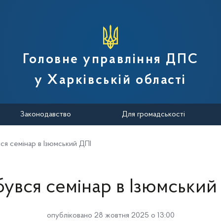
вної податкової служби України
Головне управління ДПС
у Харківській області
Законодавство
Для громадськості
ся семінар в Ізюмський ДПІ
бувся семінар в Ізюмський
опубліковано 28 жовтня 2025 о 13:00