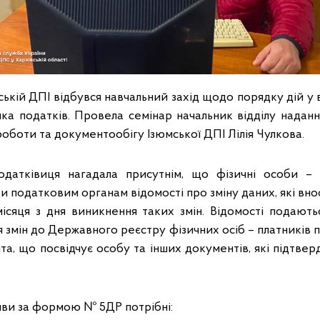
кій ДПІ відбувся навчальний захід щодо порядку дій у 
ка податків. Провела семінар начальник відділу наданн
ї роботи та документообігу Ізюмської ДПІ Лілія Чулкова.
одатківиця нагадала присутнім, що фізичні особи – 
ти податковим органам відомості про зміну даних, які вно
ісяця з дня виникнення таких змін. Відомості подают
 змін до Державного реєстру фізичних осіб – платників
а, що посвідчує особу та інших документів, які підтвер
яви за формою № 5ДР потрібні: