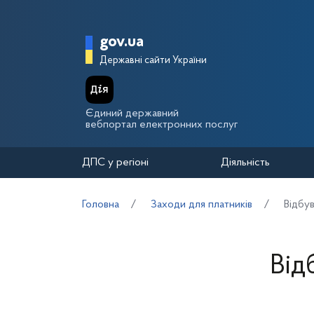
Перейти до основного вмісту
Головна сторінка Держа
gov.ua
Державні сайти України
Єдиний державний
вебпортал електронних послуг
ДПС у регіоні
Діяльність
Головна
Заходи для платників
Відбув
Від