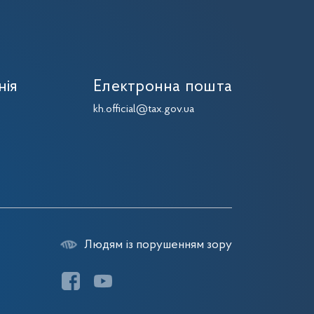
нія
Електронна пошта
7
kh.official@tax.gov.ua
7
Людям із порушенням зору