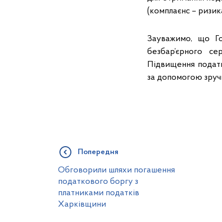
(комплаєнс – ризика
Зауважимо, що Го
безбар’єрного се
Підвищення податко
за допомогою зручн
Попередня
Обговорили шляхи погашення
податкового боргу з
платниками податків
Харківщини