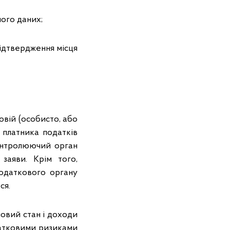
його даних;
підтвердження місця
вій (особисто, або
 платника податків
 Контролюючий орган
заяви. Крім того,
одаткового органу
ся.
овий стан і доходи
датковими ризиками