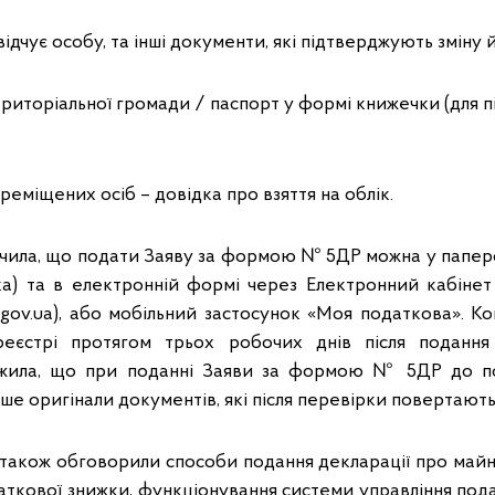
ідчує особу, та інші документи, які підтверджують зміну 
територіальної громади / паспорт у формі книжечки (для 
ереміщених осіб – довідка про взяття на облік.
начила, що подати Заяву за формою № 5ДР можна у паперо
а) та в електронній формі через Електронний кабінет
ax.gov.ua), або мобільний застосунок «Моя податкова».
еєстрі протягом трьох робочих днів після подання 
ажила, що при поданні Заяви за формою № 5ДР до п
ше оригінали документів, які після перевірки повертають
 також обговорили способи подання декларації про майн
аткової знижки, функціонування системи управління по