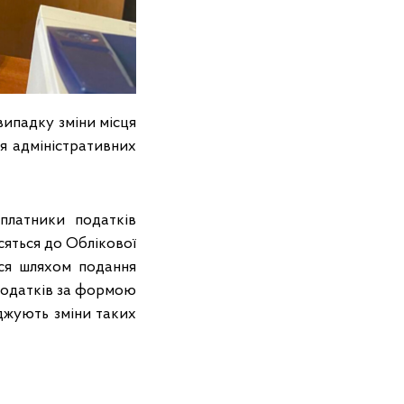
випадку зміни місця
я адміністративних
платники податків
сяться до Облікової
ься шляхом подання
 податків за формою
джують зміни таких